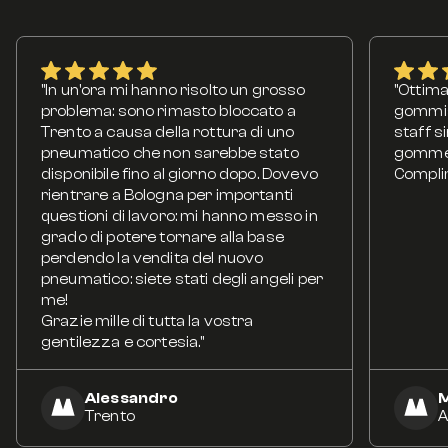
"In un'ora mi hanno risolto un grosso
"Ottima
problema: sono rimasto bloccato a
gommist
Trento a causa della rottura di uno
staff s
pneumatico che non sarebbe stato
gomme v
disponibile fino al giorno dopo. Dovevo
Compli
rientrare a Bologna per importanti
questioni di lavoro: mi hanno messo in
grado di potere tornare alla base
perdendo la vendita del nuovo
pneumatico: siete stati degli angeli per
me!
Grazie mille di tutta la vostra
gentilezza e cortesia."
Alessandro
M
Trento
A