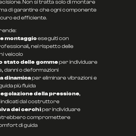
cisione. Non si tratta solo di montare
a di garantire che ogni componente
icuro ed efficiente.
prende:
e montaggio
eseguiti con
fessionali, nel rispetto delle
ni veicolo
lo stato delle gomme
per individuare
e, danni o deformazioni
ra dinamica
per eliminare vibrazioni e
uida più fluida
regolazione della pressione
,
 indicati dal costruttore
siva dei cerchi
per individuare
potrebbero compromettere
comfort di guida