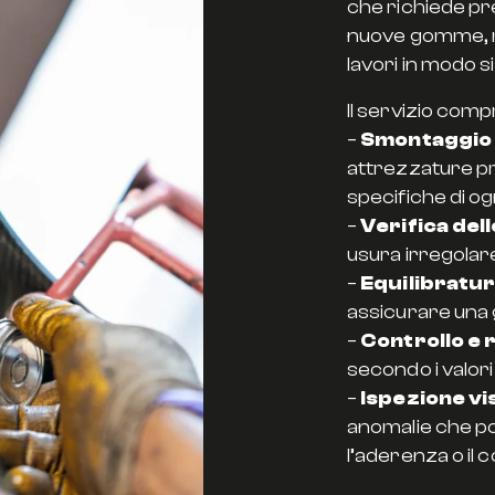
che richiede pre
nuove gomme, m
lavori in modo s
Il servizio com
–
Smontaggio 
attrezzature pro
specifiche di og
–
Verifica del
usura irregolar
–
Equilibratu
assicurare una g
–
Controllo e 
secondo i valori
–
Ispezione vi
anomalie che 
l’aderenza o il 