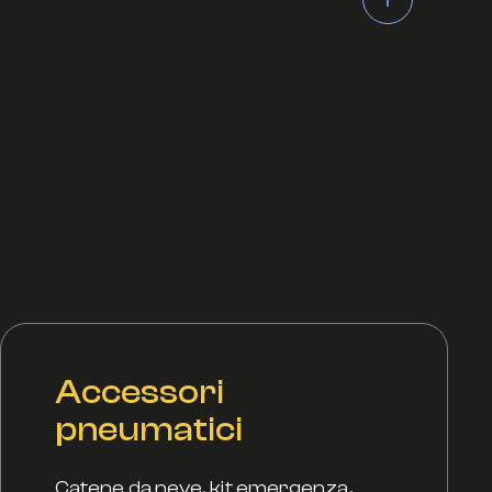
di di cambio stagione.
Accessori
pneumatici
Catene da neve, kit emergenza,