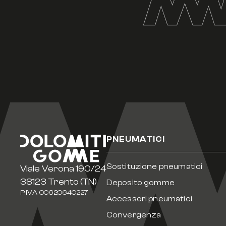
PNEUMATICI
Sostituzione pneumatici
Viale Verona 190/24
38123 Trento (TN)
Deposito gomme
P.IVA 00620640227
Accessori pneumatici
Convergenza