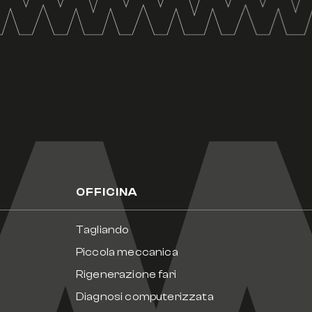
OFFICINA
Tagliando
Piccola meccanica
Rigenerazione fari
Diagnosi computerizzata